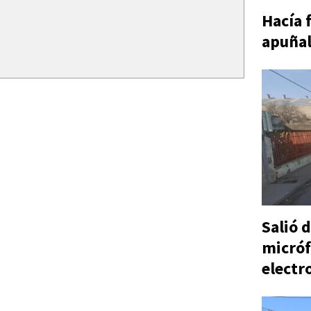
Hacía 
apuñal
Salió d
micróf
electr