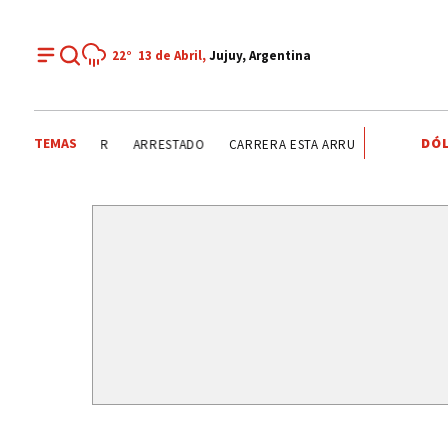
22°
13 de Abril,
Jujuy, Argentina
TEMAS
DÓL
ALBERTO SIUFI
JULIO RICARDO
MADRE DE ANGEL
RIMI