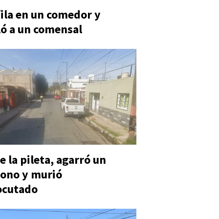
fila en un comedor y
ó a un comensal
e la pileta, agarró un
ono y murió
ocutado