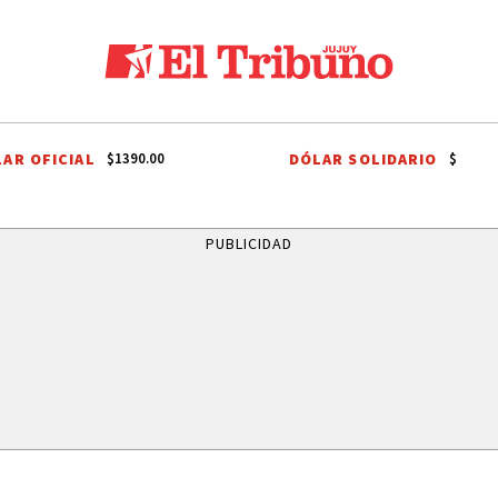
AR OFICIAL
DÓLAR SOLIDARIO
$1390.00
$
19 DE ABRIL
PROYECTO OPOSITOR
ARRESTADO
CARRERA ES
PUBLICIDAD