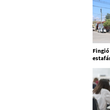
Fingió
estafá