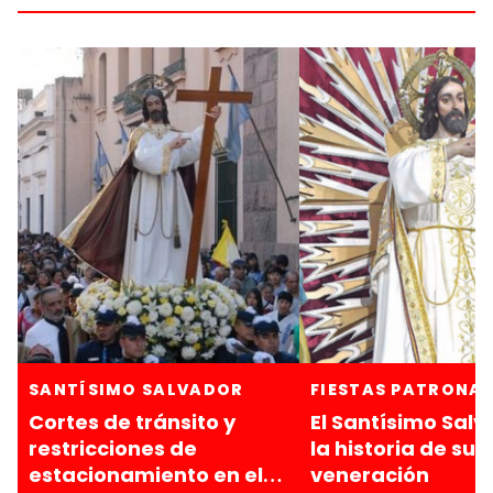
SANTÍSIMO SALVADOR
FIESTAS PATRONAL
Cortes de tránsito y
El Santísimo Salv
restricciones de
la historia de su
estacionamiento en el
veneración