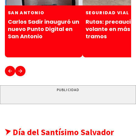
SAN ANTONIO
SEGURIDAD VIAL
Carlos Sadir inauguró un
Rutas: precaución
nuevo Punto Digital en
volante en más d
San Antonio
tramos
PUBLICIDAD
Día del Santísimo Salvador