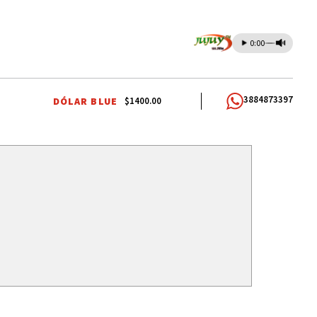
0:00
3884873397
DÓLAR BLUE
$1400.00
RIMI
19 DE ABRIL
PROYECTO OPOSITOR
GUIAS DE TURISMO