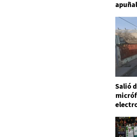
apuñal
Salió d
micróf
electr