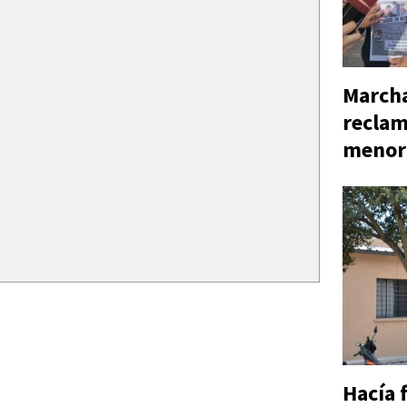
Marcha
reclam
menor
Hacía 