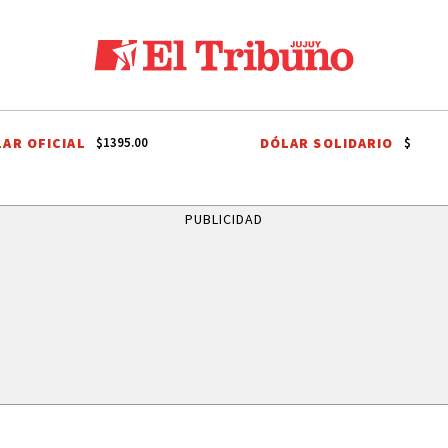
AR OFICIAL
DÓLAR SOLIDARIO
$1395.00
$
SCA A MORA
ALBERTO SIUFI
JULIO RICARDO
MADRE DE ANGEL
PUBLICIDAD