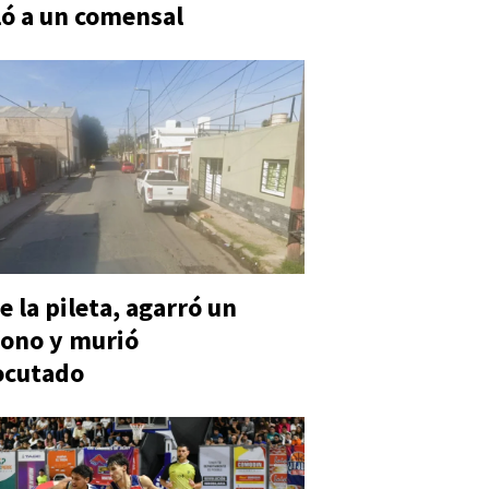
ó a un comensal
e la pileta, agarró un
ono y murió
ocutado