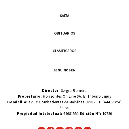
SALTA
OBITUARIOS
CLASIFICADOS
SEGUINOS EN
Director:
Sergio Romero
Propietario:
Horizontes On Line SA. El Tribuno Jujuy
Domicilio:
av Ex Combatientes de Malvinas 3890 - CP (A4412BYA)
Salta.
Propiedad Intelectual:
69681551
Edición N°:
10786