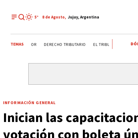
5°
8 de
Agosto
,
Jujuy, Argentina
DÓ
TEMAS
DÍA DEL INGENIERO AGRÓNOMO ANALIZAN SECTOR
DERE
INFORMACIÓN GENERAL
Inician las capacitaci
votación con boleta ún