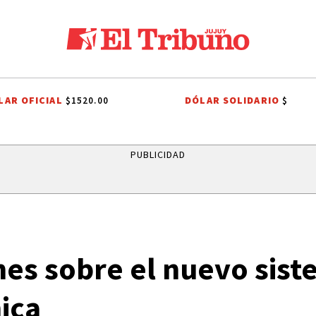
LAR OFICIAL
DÓLAR SOLIDARIO
$1520.00
$
CHO TRIBUTARIO
EL TRIBUNO POR LOS BARRIOS
ONDA ESTUDIANTIL
PUBLICIDAD
ones sobre el nuevo sis
ica