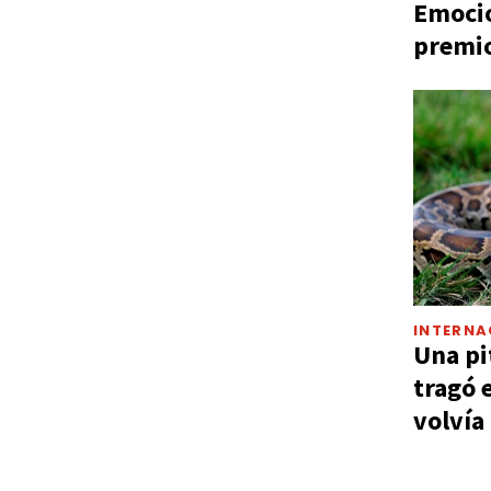
Emocio
premio
INTERNA
Una pi
tragó 
volvía