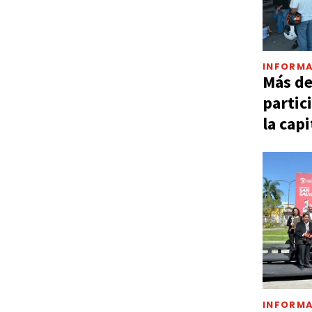
INFORMA
Más d
partic
la capi
INFORMA