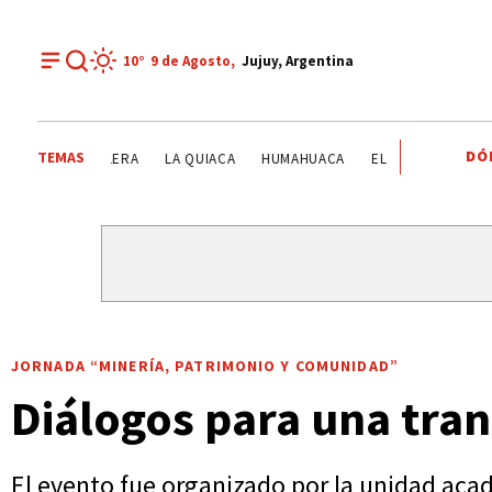
10°
9 de
Agosto
,
Jujuy, Argentina
DÓ
TEMAS
CENTRO INTEGRADOR COMUNITARIO DE HUACALERA
LA Q
JORNADA “MINERÍA, PATRIMONIO Y COMUNIDAD”
Diálogos para una tran
El evento fue organizado por la unidad aca