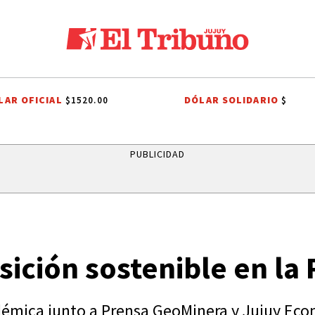
LAR OFICIAL
DÓLAR SOLIDARIO
$1520.00
$
UIACA
HUMAHUACA
EL TIEMPO EN JUJUY
RUTAS DE JUJUY
QU
PUBLICIDAD
sición sostenible en la
démica junto a Prensa GeoMinera y Jujuy Ec