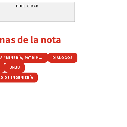
PUBLICIDAD
mas de la nota
JORNADA “MINERÍA, PATRIMONIO Y COMUNIDAD”
DIÁLOGOS
A
UNJU
D DE INGENIERÍA