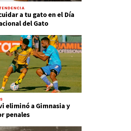
TENDENCIA
uidar a tu gato en el Día
acional del Gato
ES
vi eliminó a Gimnasia y
or penales