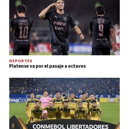
DEPORTES
Platense va por el pasaje a octavos