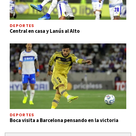
DEPORTES
Central en casa y Lanús al Alto
DEPORTES
Boca visita a Barcelona pensando en la victoria