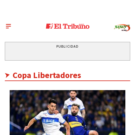
PUBLICIDAD
Copa Libertadores