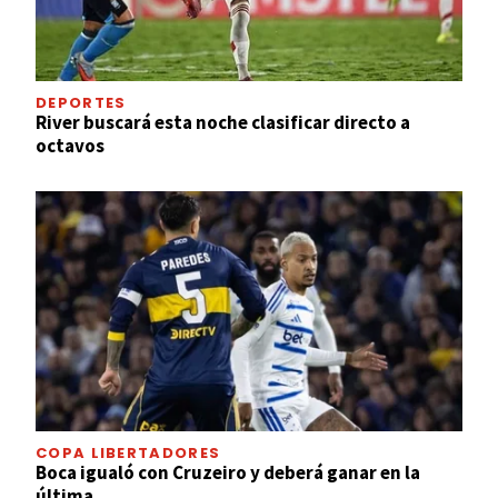
DEPORTES
River buscará esta noche clasificar directo a
octavos
COPA LIBERTADORES
Boca igualó con Cruzeiro y deberá ganar en la
última