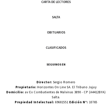
CARTA DE LECTORES
SALTA
OBITUARIOS
CLASIFICADOS
SEGUINOS EN
Director:
Sergio Romero
Propietario:
Horizontes On Line SA. El Tribuno Jujuy
Domicilio:
av Ex Combatientes de Malvinas 3890 - CP (A4412BYA)
Salta.
Propiedad Intelectual:
69681551
Edición N°:
10765