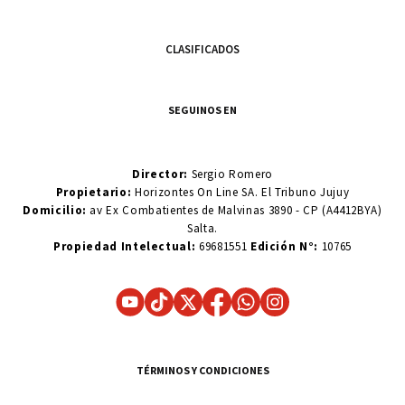
CLASIFICADOS
SEGUINOS EN
Director:
Sergio Romero
Propietario:
Horizontes On Line SA. El Tribuno Jujuy
Domicilio:
av Ex Combatientes de Malvinas 3890 - CP (A4412BYA)
Salta.
Propiedad Intelectual:
69681551
Edición N°:
10765
TÉRMINOS Y CONDICIONES