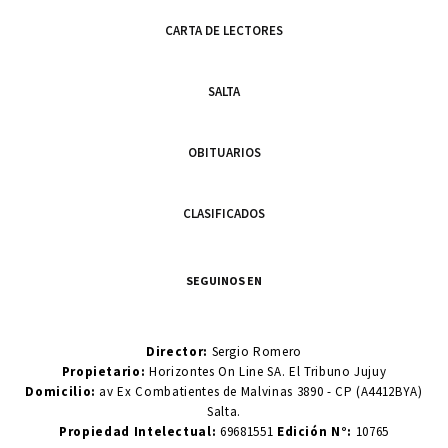
CARTA DE LECTORES
SALTA
OBITUARIOS
CLASIFICADOS
SEGUINOS EN
Director:
Sergio Romero
Propietario:
Horizontes On Line SA. El Tribuno Jujuy
Domicilio:
av Ex Combatientes de Malvinas 3890 - CP (A4412BYA)
Salta.
Propiedad Intelectual:
69681551
Edición N°:
10765