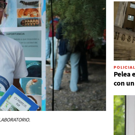
POLICIA
Pelea 
con un
 LABORATORIO.