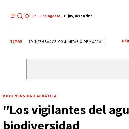
6°
9 de
Agosto
,
Jujuy, Argentina
DÓ
TEMAS
EL TALAR
VINALITO
TUMBAYA
CENTRO INTEGRAD
BIODIVERSIDAD ACUÁTICA
"Los vigilantes del agu
biodiversidad