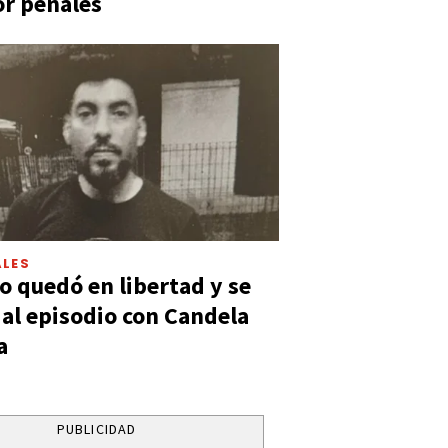
or penales
LES
 quedó en libertad y se
ó al episodio con Candela
a
PUBLICIDAD