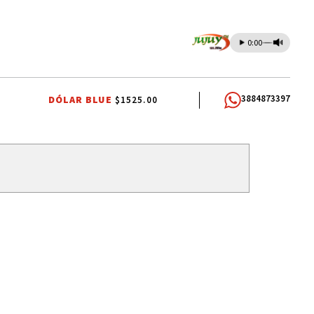
0:00
3884873397
DÓLAR BLUE
$1525.00
IEMPO EN JUJUY
RUTAS DE JUJUY
QUEEN
CORTE DE AGUA
u