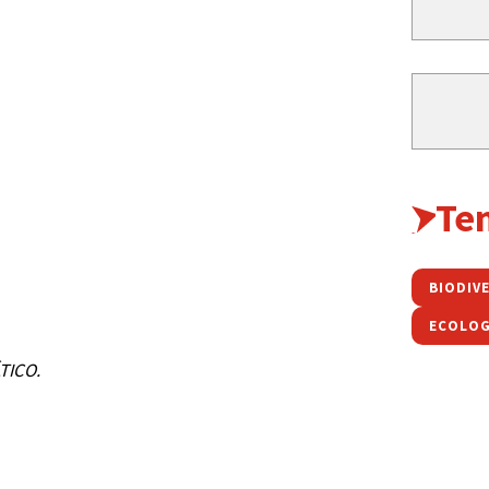
Te
BIODIV
ECOLOG
TICO.