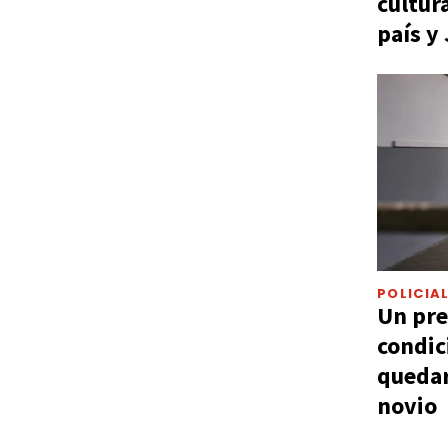
cultur
país y
POLICIA
Un pre
condic
quedar
novio