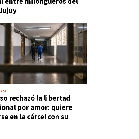
al entre milongueros del
 Jujuy
LES
so rechazó la libertad
ional por amor: quiere
se en la cárcel con su