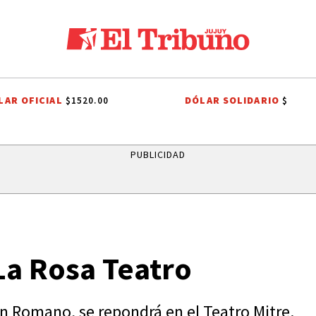
LAR OFICIAL
DÓLAR SOLIDARIO
$1520.00
$
A METEOROLÓGICO
JAPÓN
RIVER PLATE
AGUA POTABLE
AGU
PUBLICIDAD
La Rosa Teatro
n Romano, se repondrá en el Teatro Mitre.