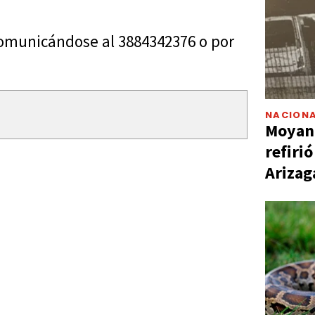
omunicándose al 3884342376 o por
NACIONA
Moyano
refiri
Arizag