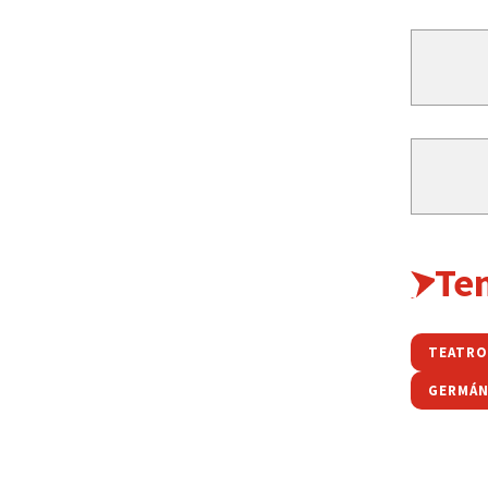
Te
TEATRO
GERMÁ