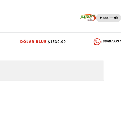
0:00
3884873397
DÓLAR BLUE
$1530.00
A POTABLE
SANTISIMO SALVADOR
CARLOS SADIR