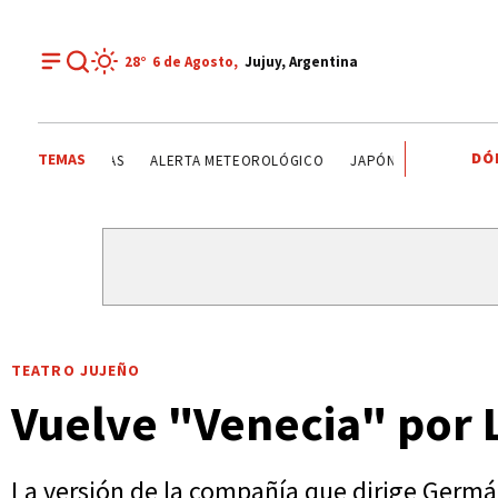
28°
6 de
Agosto
,
Jujuy, Argentina
DÓ
TEMAS
SENADO DE LA NACIÓN ARGENTINA
TENDENCIAS
ALERT
TEATRO JUJEÑO
Vuelve "Venecia" por 
La versión de la compañía que dirige Germá