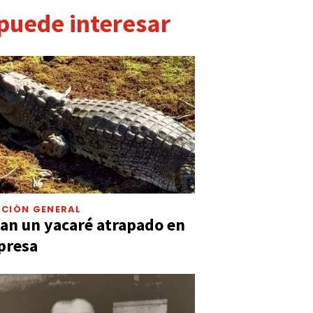
 puede interesar
CIÓN GENERAL
an un yacaré atrapado en
presa