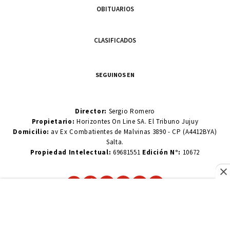
OBITUARIOS
CLASIFICADOS
SEGUINOS EN
Director:
Sergio Romero
Propietario:
Horizontes On Line SA. El Tribuno Jujuy
Domicilio:
av Ex Combatientes de Malvinas 3890 - CP (A4412BYA)
Salta.
Propiedad Intelectual:
69681551
Edición N°:
10672
TÉRMINOS Y CONDICIONES