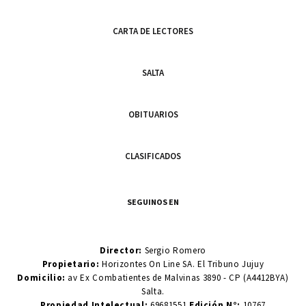
CARTA DE LECTORES
SALTA
OBITUARIOS
CLASIFICADOS
SEGUINOS EN
Director:
Sergio Romero
Propietario:
Horizontes On Line SA. El Tribuno Jujuy
Domicilio:
av Ex Combatientes de Malvinas 3890 - CP (A4412BYA)
Salta.
Propiedad Intelectual:
69681551
Edición N°:
10767