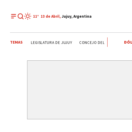
11°
13 de Abril,
Jujuy, Argentina
TEMAS
DÓL
SERENATA A LA CIUDAD
GLORIETA DE PLAZA BELGRANO
TILC