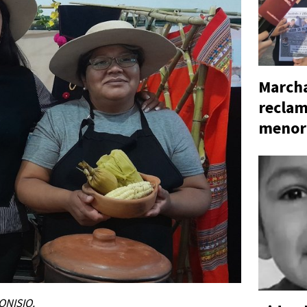
Marcha
reclam
menor
ONISIO.