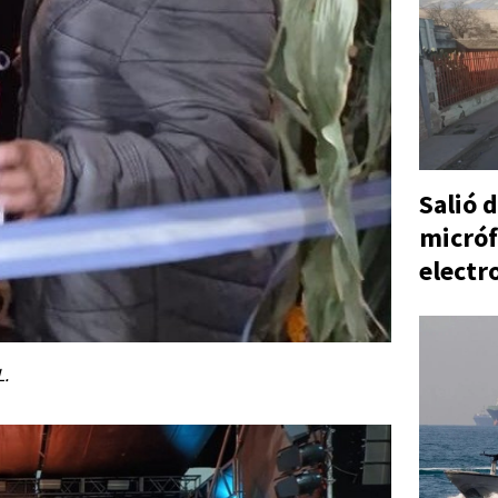
Salió d
micróf
electr
L.