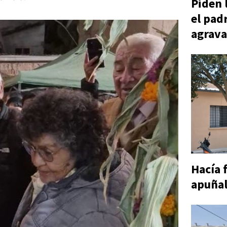
Piden 
el pad
agrav
Hacía 
apuñal