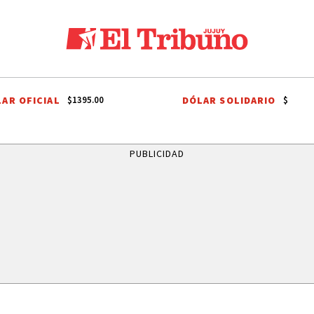
AR OFICIAL
DÓLAR SOLIDARIO
$1395.00
$
ARA
FRENTE JUJUY CRECE
LEGISLATURA DE JUJUY
CONCEJO DE
PUBLICIDAD