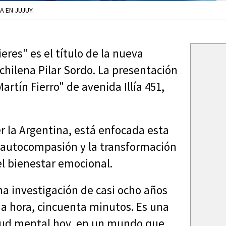
 EN JUJUY.
eres" es el título de la nueva
 chilena Pilar Sordo. La presentación
artín Fierro" de avenida Illía 451,
er la Argentina, está enfocada esta
la autocompasión y la transformación
l bienestar emocional.
na investigación de casi ocho años
na hora, cincuenta minutos. Es una
alud mental hoy, en un mundo que