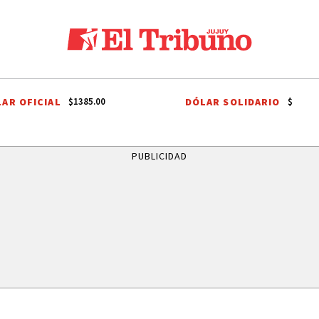
AR OFICIAL
DÓLAR SOLIDARIO
$1385.00
$
AL
SESIÓN PLENARIA DEL PARLAMENTO
VIOLENCIA DE GÉNERO
M
PUBLICIDAD