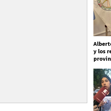
Alberto
y los r
provin