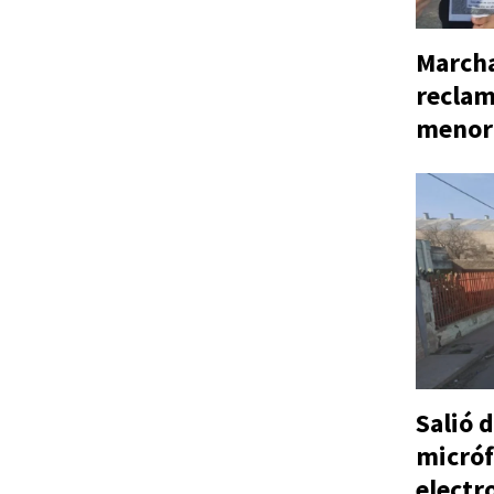
Marcha
reclam
menor
Salió d
micróf
electr