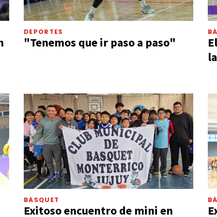
DEPORTES
B
n
"Tenemos que ir paso a paso"
E
l
BÁSQUET
B
Exitoso encuentro de mini en
E