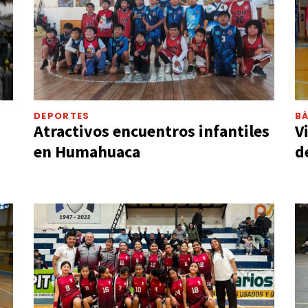
DEPORTES
B
Atractivos encuentros infantiles
V
en Humahuaca
d