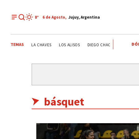
8°
6 de
Agosto
,
Jujuy, Argentina
DÓ
TEMAS
TIVO
YAMILA CHAVES
LOS ALISOS
DIEGO CHACÓN
PRIMERA 
básquet