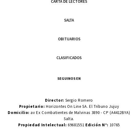
CARTA DE LECTORES
SALTA
OBITUARIOS
CLASIFICADOS
SEGUINOS EN
Director:
Sergio Romero
Propietario:
Horizontes On Line SA. El Tribuno Jujuy
Domicilio:
av Ex Combatientes de Malvinas 3890 - CP (A4412BYA)
Salta.
Propiedad Intelectual:
69681551
Edición N°:
10765