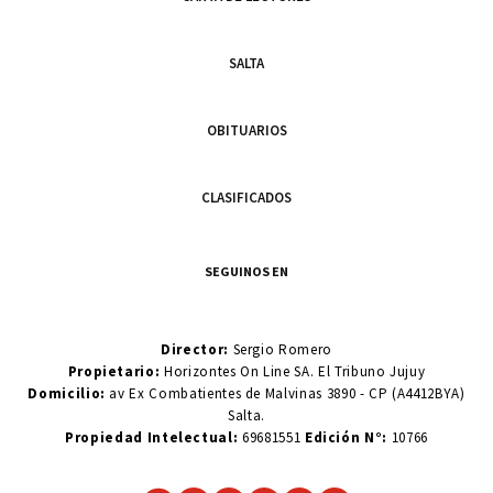
SALTA
OBITUARIOS
CLASIFICADOS
SEGUINOS EN
Director:
Sergio Romero
Propietario:
Horizontes On Line SA. El Tribuno Jujuy
Domicilio:
av Ex Combatientes de Malvinas 3890 - CP (A4412BYA)
Salta.
Propiedad Intelectual:
69681551
Edición N°:
10766