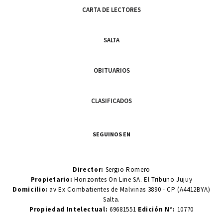
CARTA DE LECTORES
SALTA
OBITUARIOS
CLASIFICADOS
SEGUINOS EN
Director:
Sergio Romero
Propietario:
Horizontes On Line SA. El Tribuno Jujuy
Domicilio:
av Ex Combatientes de Malvinas 3890 - CP (A4412BYA)
Salta.
Propiedad Intelectual:
69681551
Edición N°:
10770