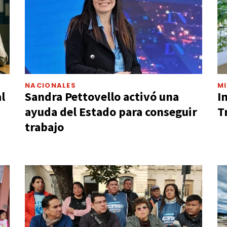
NACIONALES
MI
J
l
Sandra Pettovello activó una
I
ayuda del Estado para conseguir
T
trabajo