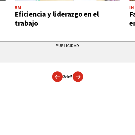
8M
I
Eficiencia y liderazgo en el
F
trabajo
e
PUBLICIDAD
2
de
5