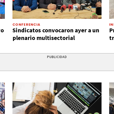
CONFERENCIA
I
vo
Sindicatos convocaron ayer a un
P
plenario multisectorial
t
PUBLICIDAD