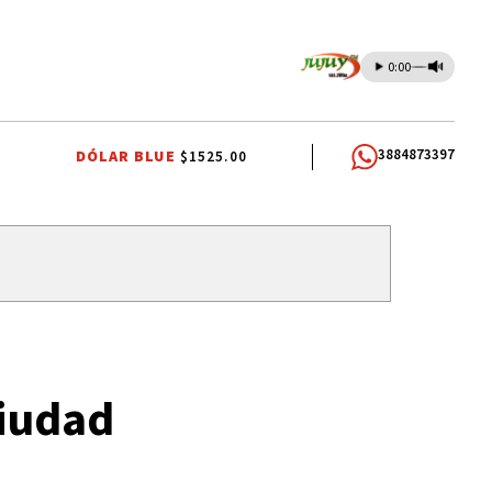
0:00
3884873397
DÓLAR BLUE
$1525.00
O
CASA BLANCA
MINISTERIO PÚBLICO DE LA ACUSACIÓN
PJ JUJE
Ciudad