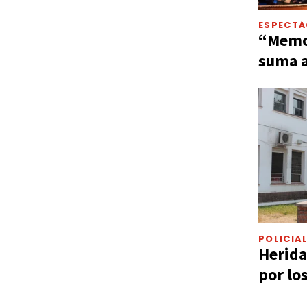
ESPECT
“Memor
suma a
POLICIA
Herida
por lo