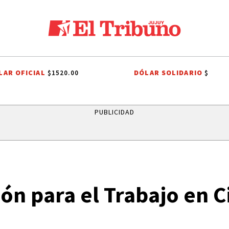
LAR OFICIAL
DÓLAR SOLIDARIO
$1520.00
$
 BOLIVIA
ITS
SISTEMA PÚBLICO
CAME JOVEN
CAPITAL HUMAN
PUBLICIDAD
ón para el Trabajo en 