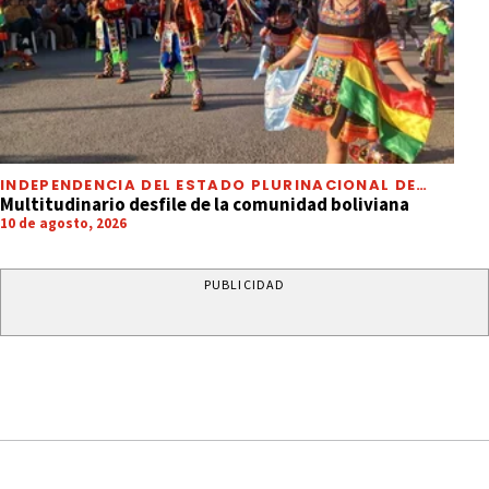
INDEPENDENCIA DEL ESTADO PLURINACIONAL DE
BOLIVIA
Multitudinario desfile de la comunidad boliviana
10 de agosto, 2026
PUBLICIDAD