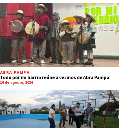
VIDA-Y-TENDENCIA
Cómo cuidar a tu gato en el Día
Internacional del Gato
ABRA PAMPA
Todo por mi barrio reúne a vecinos de Abra Pampa
10 de agosto, 2026