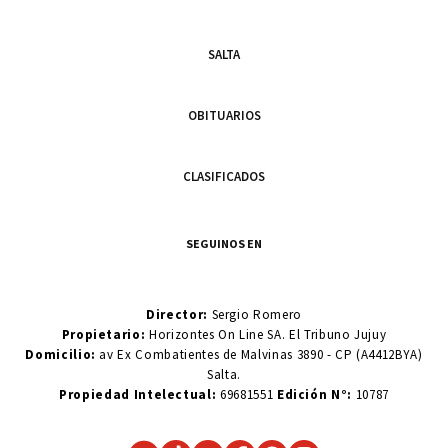
SALTA
OBITUARIOS
CLASIFICADOS
SEGUINOS EN
Director:
Sergio Romero
Propietario:
Horizontes On Line SA. El Tribuno Jujuy
Domicilio:
av Ex Combatientes de Malvinas 3890 - CP (A4412BYA)
Salta.
Propiedad Intelectual:
69681551
Edición N°:
10787