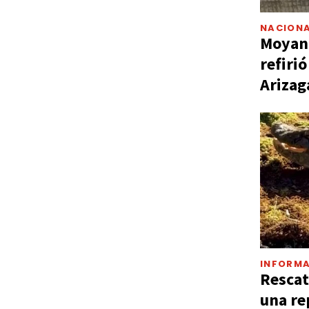
NACIONA
Moyano
refiri
Arizag
INFORMA
Rescat
una re