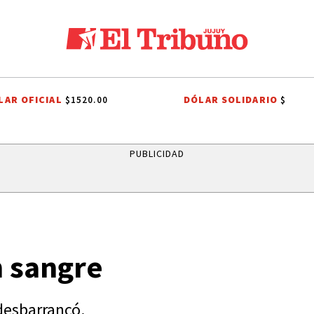
LAR OFICIAL
DÓLAR SOLIDARIO
$1520.00
$
PROCESIÓN
ROBO MILLONARIO
CRIMEN
PRIMERA NACIONAL
PUBLICIDAD
n sangre
desbarrancó.