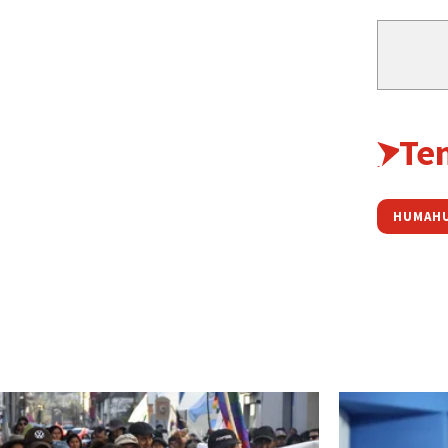
Te
HUMAH