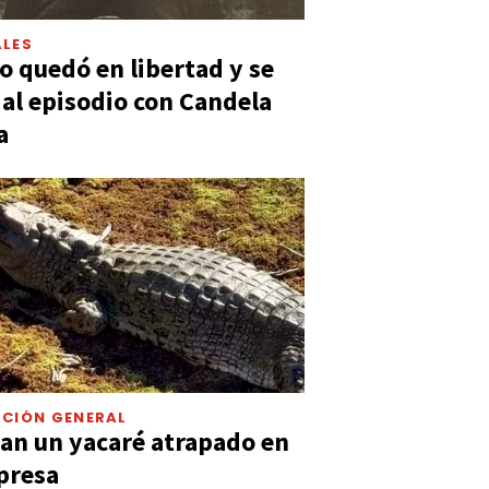
LES
 quedó en libertad y se
ó al episodio con Candela
a
CIÓN GENERAL
an un yacaré atrapado en
presa