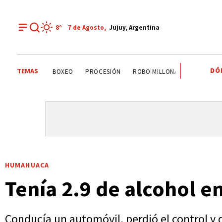
8°
7 de
Agosto
,
Jujuy, Argentina
DÓ
TEMAS
PALPALÁ
EL CARMEN
ALTO COMEDERO
BOXEO
HUMAHUACA
Tenía 2.9 de alcohol e
Conducía un automóvil, perdió el control y 