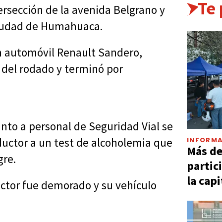
Te
tersección de la avenida Belgrano y
 ciudad de Humahuaca.
un automóvil Renault Sandero,
 del rodado y terminó por
unto a personal de Seguridad Vial se
INFORMA
ductor a un test de alcoholemia que
Más d
gre.
partic
la capi
uctor fue demorado y su vehículo