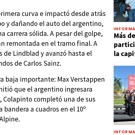
 primera curva e impactó desde atrás
o y dañando el auto del argentino,
INFORMA
carrera sólida. A pesar del golpe,
Más d
n remontada en el tramo final. A
partic
la capi
ls de Lindblad y avanzó hasta el
dos de Carlos Sainz.
tra baja importante: Max Verstappen
itió que el argentino ingresara
 Colapinto completó una de sus
a bandera a cuadros en el 10º
Alpine.
INFORMA