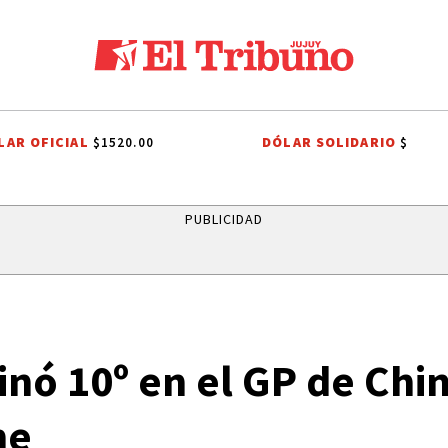
LAR OFICIAL
DÓLAR SOLIDARIO
$1520.00
$
A A DARÍO SZTAJNSZRAJBER
GOBIERNO DE JUJUY
LA FIESTA DE LA 
PUBLICIDAD
inó 10º en el GP de Chi
ne