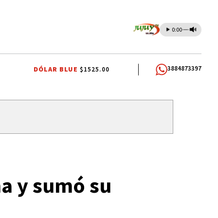
0:00
3884873397
DÓLAR BLUE
$1525.00
ABUNDANCIA”
TEATRO EL PASILLO
EL TIEMPO EN JUJUY
EFEMÉRI
na y sumó su