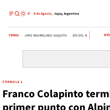
8°
8 de
Agosto
,
Jujuy, Argentina
DÓ
TEMAS
ÁLVARO MAXIMILIANO SAIQUITA
DÍA DEL NIÑO
ENTREVIST
FÓRMULA 1
Franco Colapinto term
primer punto con Alpi