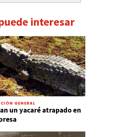
 puede interesar
CIÓN GENERAL
an un yacaré atrapado en
presa