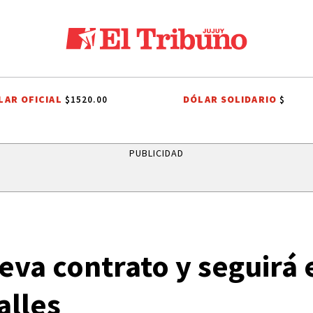
LAR OFICIAL
DÓLAR SOLIDARIO
$1520.00
$
PROCESIÓN
ROBO MILLONARIO
CRIMEN
PRIMERA NACIONAL
PUBLICIDAD
va contrato y seguirá 
alles