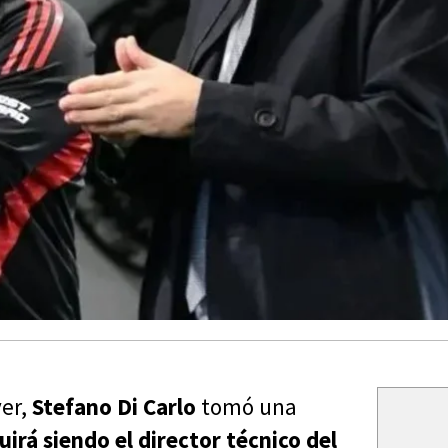
ver,
Stefano Di Carlo
tomó una
irá siendo el director técnico del