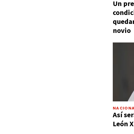
Un pre
condic
quedar
novio
NACIONA
Así ser
León X