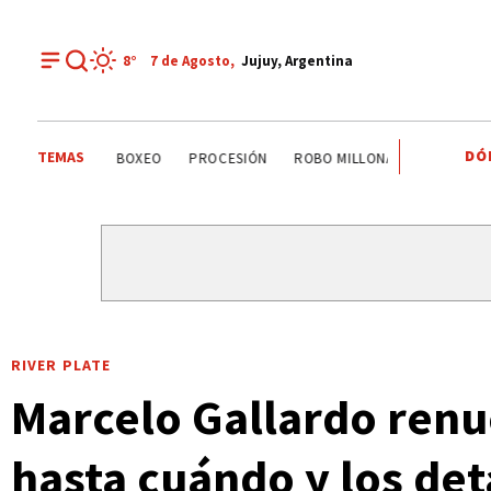
8°
7 de
Agosto
,
Jujuy, Argentina
DÓ
TEMAS
PALPALÁ
EL CARMEN
ALTO COMEDERO
BOXEO
RIVER PLATE
Marcelo Gallardo renue
hasta cuándo y los det