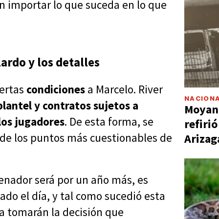
n importar lo que suceda en lo que
ardo y los detalles
iertas
condiciones
a Marcelo. River
NACIONA
plantel y contratos sujetos a
Moyano
los jugadores
. De esta forma, se
refiri
o de los puntos más cuestionables de
Arizag
renador será por un año más, es
gado el día, y tal como sucedió esta
ia tomarán la decisión que