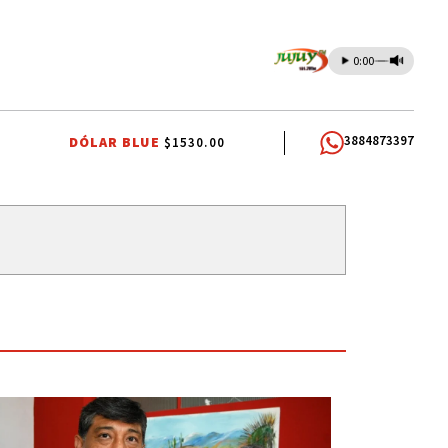
0:00
3884873397
DÓLAR BLUE
$1530.00