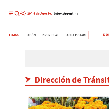
29°
6 de
Agosto
,
Jujuy, Argentina
DÓ
TEMAS
OROLÓGICO
JAPÓN
RIVER PLATE
AGUA POTABLE
AGUA POTAB
Dirección de Tránsi