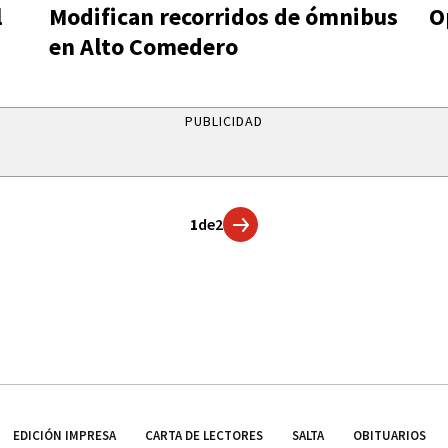
l
Modifican recorridos de ómnibus
O
en Alto Comedero
PUBLICIDAD
1
de
2
EDICIÓN IMPRESA
CARTA DE LECTORES
SALTA
OBITUARIOS