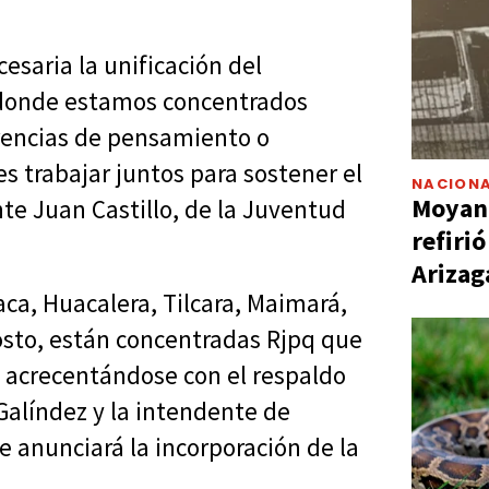
saria la unificación del
 donde estamos concentrados
erencias de pensamiento o
es trabajar juntos para sostener el
NACIONA
Moyano
te Juan Castillo, de la Juventud
refiri
Arizag
ca, Huacalera, Tilcara, Maimará,
gosto, están concentradas Rjpq que
acrecentándose con el respaldo
Galíndez y la intendente de
anunciará la incorporación de la