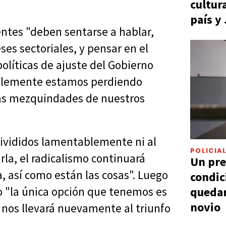
cultur
país y
entes "deben sentarse a hablar,
ses sectoriales, y pensar en el
olíticas de ajuste del Gobierno
ablemente estamos perdiendo
las mezquindades de nuestros
ivididos lamentablemente ni al
POLICIA
la, el radicalismo continuará
Un pre
, así como están las cosas". Luego
condic
quedar
o "la única opción que tenemos es
novio
 nos llevará nuevamente al triunfo