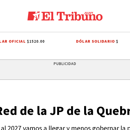
LAR OFICIAL
DÓLAR SOLIDARIO
$1520.00
$
 LA NACIÓN ARGENTINA
TENDENCIAS
ALERTA METEOROLÓGICO
PUBLICIDAD
 Red de la JP de la Queb
l 2027 vamos a llegar y menos gobernar la pro