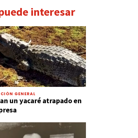
 puede interesar
CIÓN GENERAL
an un yacaré atrapado en
presa