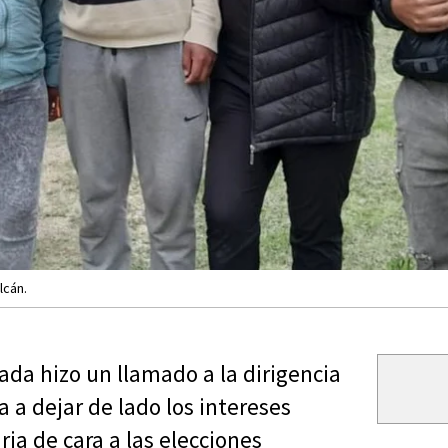
lcán.
ada hizo un llamado a la dirigencia
ta a dejar de lado los intereses
ria de cara a las elecciones