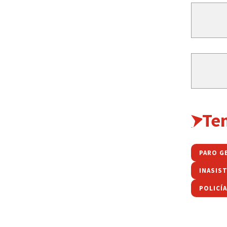
Te
PARO G
INASIS
POLICÍ