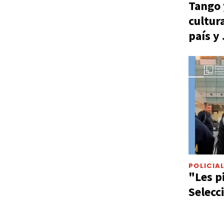
Tango 
cultur
país y
POLICIA
"Les p
Selecc