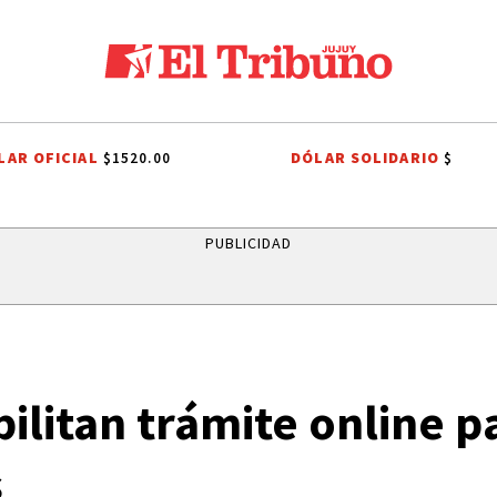
LAR OFICIAL
DÓLAR SOLIDARIO
$1520.00
$
LOS ALISOS
DIEGO CHACÓN
PRIMERA NACIONAL
LIGA PROFESION
PUBLICIDAD
ilitan trámite online pa
s