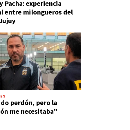
y Pacha: experiencia
al entre milongueros del
 Jujuy
LES
ido perdón, pero la
ión me necesitaba"