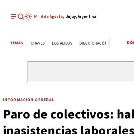
9°
6 de
Agosto
,
Jujuy, Argentina
DÓ
TEMAS
ESTATALES
DEPORTE RECREATIVO
YAMILA CHAVES
INFORMACIÓN GENERAL
Paro de colectivos: hab
inasistencias laborale