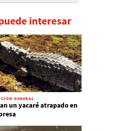
 puede interesar
CIÓN GENERAL
an un yacaré atrapado en
presa