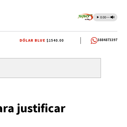
0:00
3884873397
DÓLAR BLUE
$1540.00
AL
INTERNA JUSTICIALISTA
INTERNA JUSTICIALISTA
INTERNA JUST
ra justificar