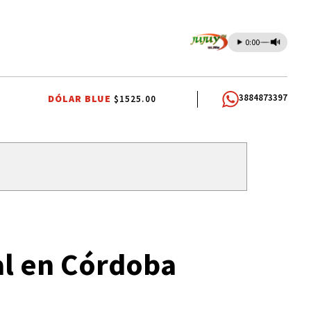
0:00
3884873397
DÓLAR BLUE
$1525.00
A
SANTA RITA
al en Córdoba