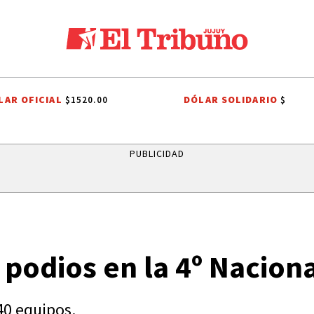
LAR OFICIAL
DÓLAR SOLIDARIO
$1520.00
$
PAPA LEÓN XIV
FERIA DEL LIBRO
FNE
SALTA
PASO DE JAM
PUBLICIDAD
 podios en la 4º Nacion
40 equipos.