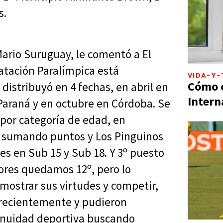
s.
 Mario Suruguay, le comentó a El
Natación Paralímpica está
VIDA-Y-
Cómo c
distribuyó en 4 fechas, en abril en
Intern
 Paraná y en octubre en Córdoba. Se
por categoría de edad, en
a sumando puntos y Los Pinguinos
 en Sub 15 y Sub 18. Y 3º puesto
yores quedamos 12º, pero lo
mostrar sus virtudes y competir,
a recientemente y pudieron
tinuidad deportiva buscando