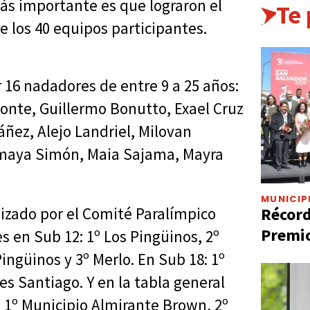
s importante es que lograron el
Te
re los 40 equipos participantes.
16 nadadores de entre 9 a 25 años:
onte, Guillermo Bonutto, Exael Cruz
áñez, Alejo Landriel, Milovan
Amaya Simón, Maia Sajama, Mayra
MUNICIP
Récord
nizado por el Comité Paralímpico
Premio
s en Sub 12: 1º Los Pingüinos, 2º
ingüinos y 3º Merlo. En Sub 18: 1º
es Santiago. Y en la tabla general
 1º Municipio Almirante Brown, 2º