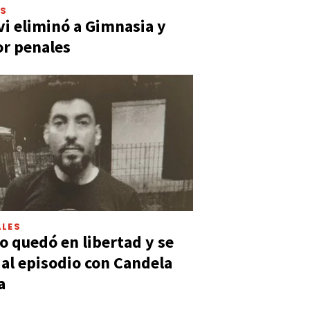
ES
vi eliminó a Gimnasia y
or penales
LES
 quedó en libertad y se
ó al episodio con Candela
a