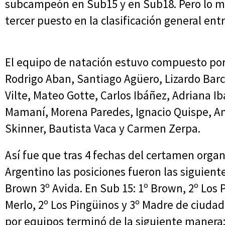
subcampeón en Sub15 y en Sub18. Pero lo má
tercer puesto en la clasificación general ent
El equipo de natación estuvo compuesto por 
Rodrigo Aban, Santiago Agüero, Lizardo Barc
Vilte, Mateo Gotte, Carlos Ibáñez, Adriana Ib
Mamaní, Morena Paredes, Ignacio Quispe, 
Skinner, Bautista Vaca y Carmen Zerpa.
Así fue que tras 4 fechas del certamen orga
Argentino las posiciones fueron las siguiente
Brown 3º Avida. En Sub 15: 1º Brown, 2º Los P
Merlo, 2º Los Pingüinos y 3º Madre de ciudad
por equipos terminó de la siguiente manera: