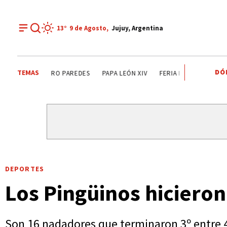
13°
9 de
Agosto
,
Jujuy, Argentina
DÓ
TEMAS
QUEEN
CORTE DE AGUA
JAPÓN
LEANDRO PAREDES
DEPORTES
Los Pingüinos hicieron
Son 16 nadadores que terminaron 3º entre 