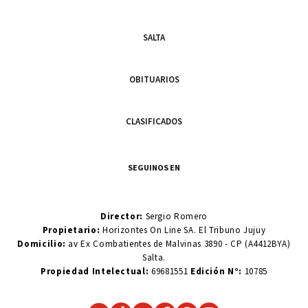
SALTA
OBITUARIOS
CLASIFICADOS
SEGUINOS EN
Director:
Sergio Romero
Propietario:
Horizontes On Line SA. El Tribuno Jujuy
Domicilio:
av Ex Combatientes de Malvinas 3890 - CP (A4412BYA)
Salta.
Propiedad Intelectual:
69681551
Edición N°:
10785