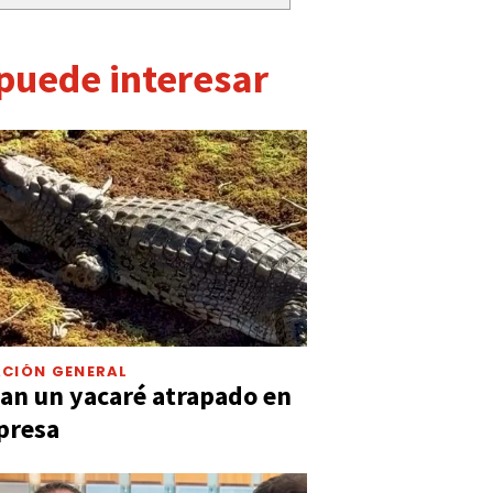
 puede interesar
CIÓN GENERAL
an un yacaré atrapado en
presa