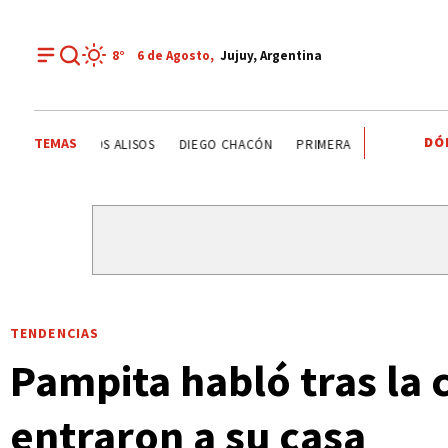
8°
6 de
Agosto
,
Jujuy, Argentina
DÓ
TEMAS
DEPORTE RECREATIVO
YAMILA CHAVES
LOS ALISOS
TENDENCIAS
Pampita habló tras la 
entraron a su casa