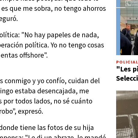
 es que me sobra, no tengo ahorros
eguró.
olítica: "No hay papeles de nada,
eración política. Yo no tengo cosas
entas offshore".
POLICIA
"Les p
Selecc
s conmigo y yo confío, cuidan del
mingo estaba desencajada, me
s por todos lados, no sé cuánto
robo”, expresó.
donde tiene las fotos de su hija
ompensa: "Le di un abrazo, le mandé