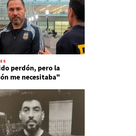
LES
ido perdón, pero la
ión me necesitaba"