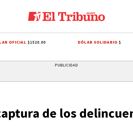
LAR OFICIAL
DÓLAR SOLIDARIO
$1520.00
$
DIEGO CHACÓN
PRIMERA NACIONAL
LIGA PROFESIONAL
INTERNA
PUBLICIDAD
captura de los delincue