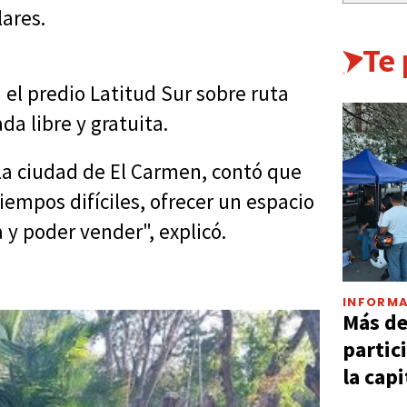
ares.
Te
en el predio Latitud Sur sobre ruta
da libre y gratuita.
la ciudad de El Carmen, contó que
iempos difíciles, ofrecer un espacio
 y poder vender", explicó.
INFORMA
Más d
partic
la capi