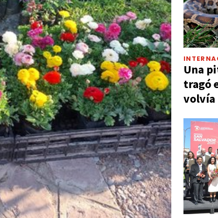
INTERNA
Una pi
tragó 
volvía