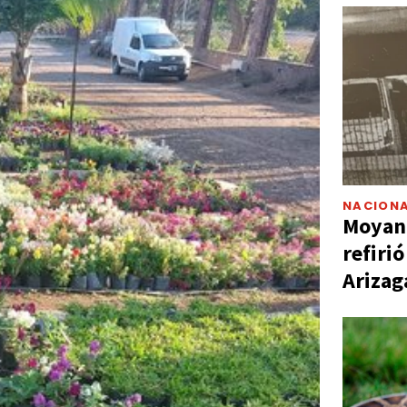
NACIONA
Moyano
refiri
Arizag