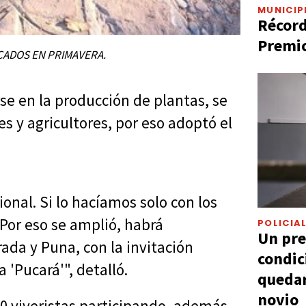
MUNICIP
Récord
Premio
SCADOS EN PRIMAVERA.
se en la producción de plantas, se
s y agricultores, por eso adoptó el
onal. Si lo hacíamos solo con los
 Por eso se amplió, habrá
POLICIA
Un pre
ada y Puna, con la invitación
condic
'Pucará'", detalló.
quedar
novio
60 viveristas participando, además