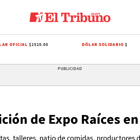
LAR OFICIAL
DÓLAR SOLIDARIO
$1520.00
$
 A SAN CAYETANO
EFEMÉRIDES
CONFLICTO PORTUARIO
GREMIO
PUBLICIDAD
ición de Expo Raíces e
stas, talleres, patio de comidas, productores 