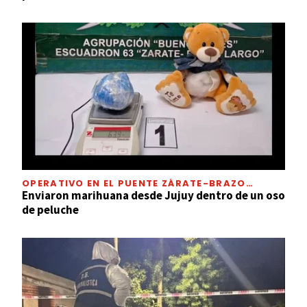
OPERATIVO EN EL PUENTE ZÁRATE-BRAZO
LARGO
Enviaron marihuana desde Jujuy dentro de un oso
de peluche