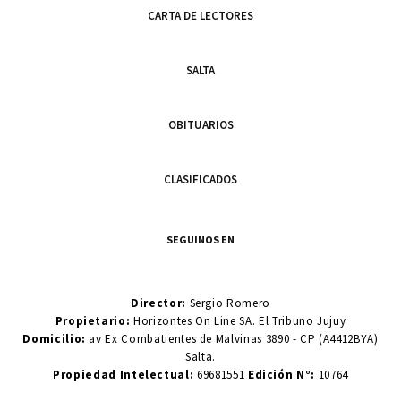
CARTA DE LECTORES
SALTA
OBITUARIOS
CLASIFICADOS
SEGUINOS EN
Director:
Sergio Romero
Propietario:
Horizontes On Line SA. El Tribuno Jujuy
Domicilio:
av Ex Combatientes de Malvinas 3890 - CP (A4412BYA)
Salta.
Propiedad Intelectual:
69681551
Edición N°:
10764