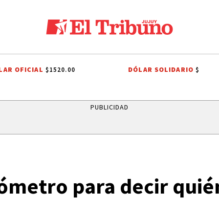
LAR OFICIAL
DÓLAR SOLIDARIO
$1520.00
$
TAS DE JUJUY
QUEEN
CORTE DE AGUA
JAPÓN
LEANDRO PAR
PUBLICIDAD
ómetro para decir quié