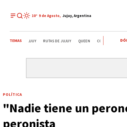
10°
9 de
Agosto
,
Jujuy, Argentina
DÓ
TEMAS
LA QUIACA
HUMAHUACA
EL TIEMPO EN JUJUY
RU
POLÍTICA
"Nadie tiene un peron
peronista