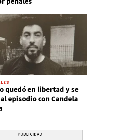
or penales
LES
 quedó en libertad y se
ó al episodio con Candela
a
PUBLICIDAD