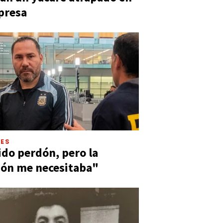
presa
LES
ido perdón, pero la
ión me necesitaba"