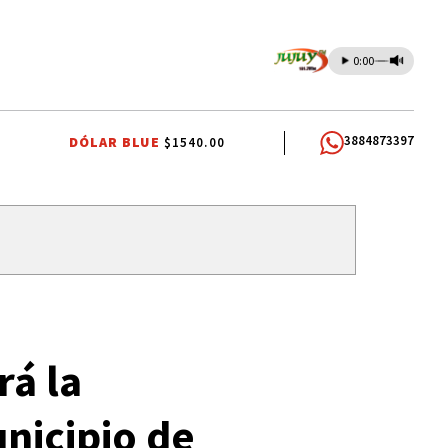
0:00
3884873397
DÓLAR BLUE
$1540.00
NAL
INTERNA JUSTICIALISTA
INTERNA JUSTICIALISTA
INTERNA JUS
rá la
nicipio de