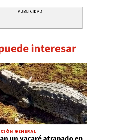
PUBLICIDAD
 puede interesar
CIÓN GENERAL
an un yacaré atrapado en