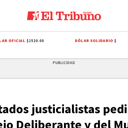
LAR OFICIAL
DÓLAR SOLIDARIO
$1520.00
$
LOS ALISOS
DIEGO CHACÓN
PRIMERA NACIONAL
LIGA PROFESIO
PUBLICIDAD
ados justicialistas pedi
jo Deliberante y del Mu