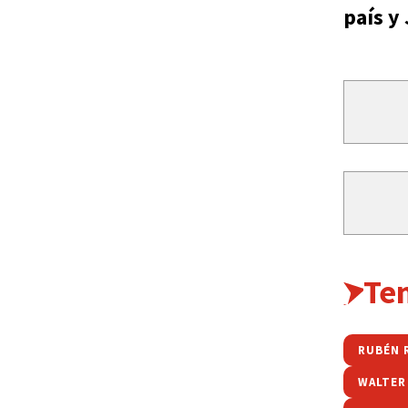
país y
Te
RUBÉN 
WALTER