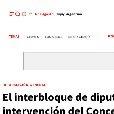
8°
6 de
Agosto
,
Jujuy, Argentina
DÓ
TEMAS
ESTATALES
DEPORTE RECREATIVO
YAMILA CHAVES
INFORMACIÓN GENERAL
El interbloque de diput
intervención del Conce