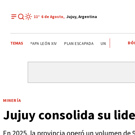
11°
6 de
Agosto
,
Jujuy, Argentina
DÓ
TEMAS
LISANDRO MARTÍNEZ
MISIÓN PRIMAVERA
PAPA LEÓN X
MINERÍA
Jujuy consolida su li
En 2025, la provincia operó un volumen de 9