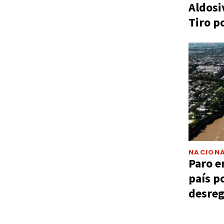
Aldosi
Tiro p
NACIONA
Paro e
país p
desreg