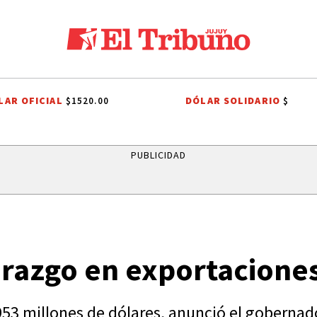
LAR OFICIAL
DÓLAR SOLIDARIO
$1520.00
$
IV
PLAN ESCAPADA
UN CLÁSICO QUE CUMPLE 38 AÑOS
ONDA EST
PUBLICIDAD
derazgo en exportacione
53 millones de dólares, anunció el gobernado