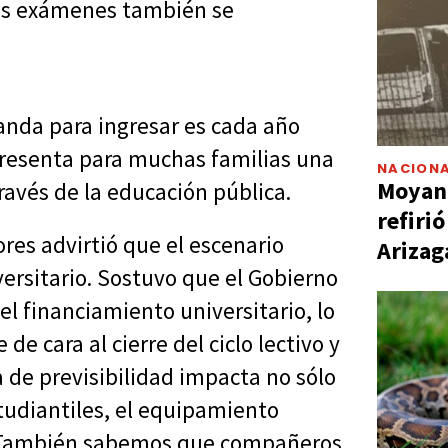
yos exámenes también se
anda para ingresar es cada año
presenta para muchas familias una
NACIONA
Moyano
ravés de la educación pública.
refiri
ores advirtió que el escenario
Arizag
versitario. Sostuvo que el Gobierno
l financiamiento universitario, lo
e cara al cierre del ciclo lectivo y
ta de previsibilidad impacta no sólo
studiantiles, el equipamiento
n. "También sabemos que compañeros