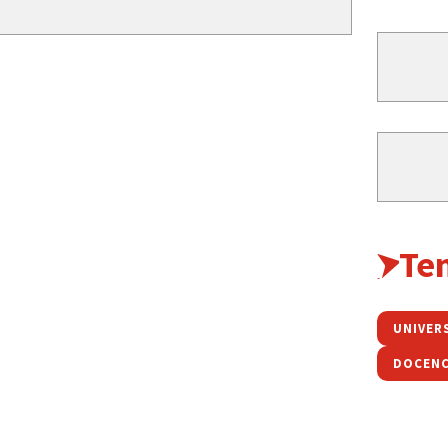
Te
DOCENC