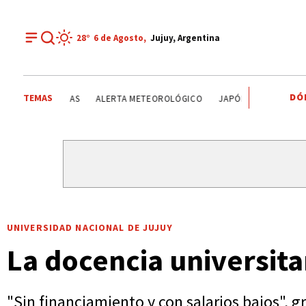
28°
6 de
Agosto
,
Jujuy, Argentina
DÓ
TEMAS
SENADO DE LA NACIÓN ARGENTINA
TENDENCIAS
ALER
UNIVERSIDAD NACIONAL DE JUJUY
La docencia universita
"Sin financiamiento y con salarios bajos", g