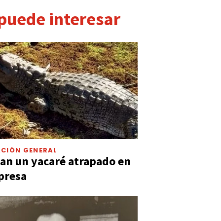
 puede interesar
CIÓN GENERAL
an un yacaré atrapado en
presa