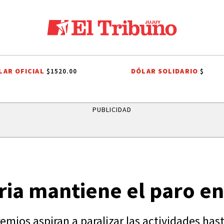
LAR OFICIAL
DÓLAR SOLIDARIO
$1520.00
$
TA METEOROLÓGICO
JAPÓN
RIVER PLATE
AGUA POTABLE
AG
PUBLICIDAD
ria mantiene el paro en
remios aspiran a paralizar las actividades has