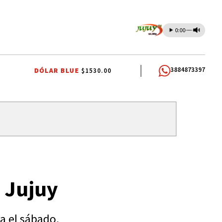
0:00
3884873397
DÓLAR BLUE
$1530.00
UA POTABLE
SANTISIMO SALVADOR
CARLOS SADIR
 Jujuy
ta el sábado.