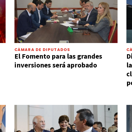
CÁMARA DE DIPUTADOS
C
El Fomento para las grandes
D
inversiones será aprobado
l
c
p