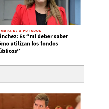
ÁMARA DE DIPUTADOS
ánchez: Es “mi deber saber
ómo utilizan los fondos
úblicos”