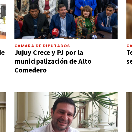
CÁMARA DE DIPUTADOS
C
de
Jujuy Crece y PJ por la
T
municipalización de Alto
s
Comedero