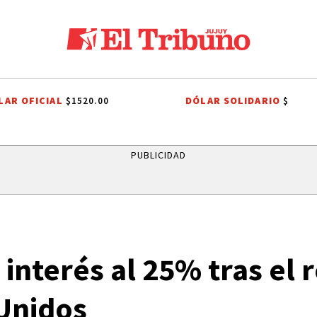
LAR OFICIAL
DÓLAR SOLIDARIO
$1520.00
$
PROCESIÓN
ROBO MILLONARIO
CRIMEN
PRIMERA NACIONAL
PUBLICIDAD
 interés al 25% tras el
 Unidos