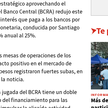
estratégico aprovechando el
l Banco Central (BCRA) redujo este
 interés que paga a los bancos por
onetaria, conducida por Santiago
Te
5% anual al 25%.
s mesas de operaciones de los
cto positivo en el mercado de
 pesos registraron fuertes subas, en
la noticia.
a jugada del BCRA tiene un doble
INFORMA
Más d
to del financiamiento para las
partic
impulsar la alicaída actividad