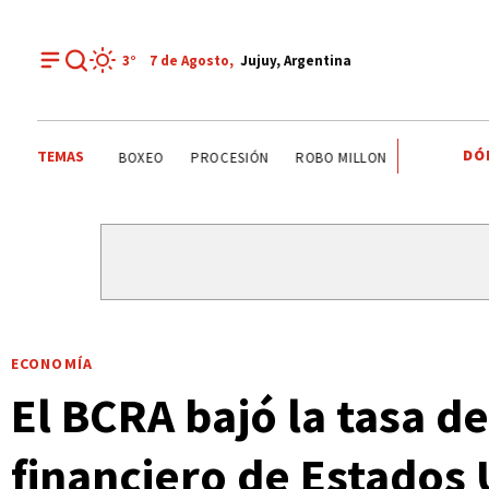
3°
7 de
Agosto
,
Jujuy, Argentina
DÓ
TEMAS
PALPALÁ
EL CARMEN
ALTO COMEDERO
BOXEO
ECONOMÍA
El BCRA bajó la tasa de
financiero de Estados