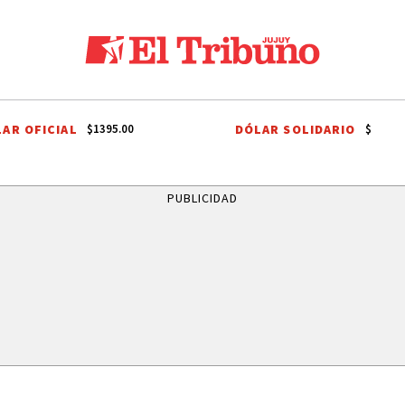
AR OFICIAL
DÓLAR SOLIDARIO
$1395.00
$
 EXTRANJERO
TILCARA
JUJUY BASQUET
TERMAS DE REYES
BA
PUBLICIDAD