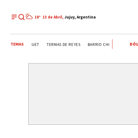
18°
13 de Abril,
Jujuy, Argentina
TEMAS
DÓL
HOMBRES Y MUJERES QUE HICIERON HISTORIA
JUJEÑOS EN EL