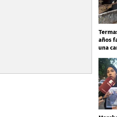
Termas
años f
una c