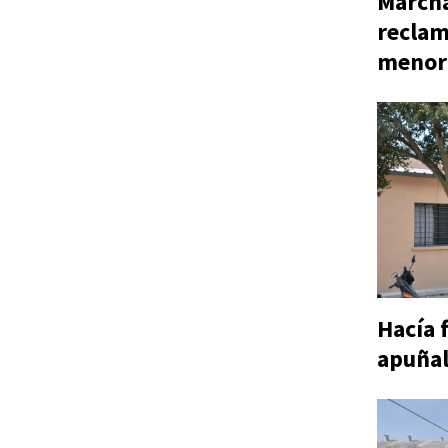
Marcha
reclam
menor
Hacía 
apuñal