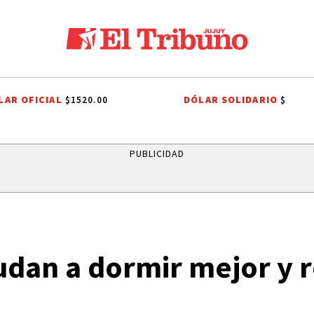
LAR OFICIAL
DÓLAR SOLIDARIO
$1520.00
$
EATRO EL PASILLO
EL TIEMPO EN JUJUY
EFEMÉRIDES
BRASIL
PUBLICIDAD
udan a dormir mejor y 