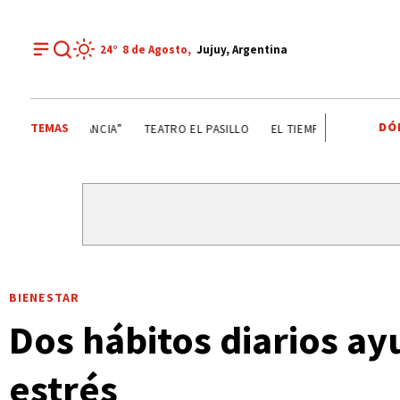
24°
8 de
Agosto
,
Jujuy, Argentina
DÓ
TEMAS
GOBIERNO DE JUJUY
LA FIESTA DE LA ABUNDANCIA”
T
BIENESTAR
Dos hábitos diarios ay
estrés