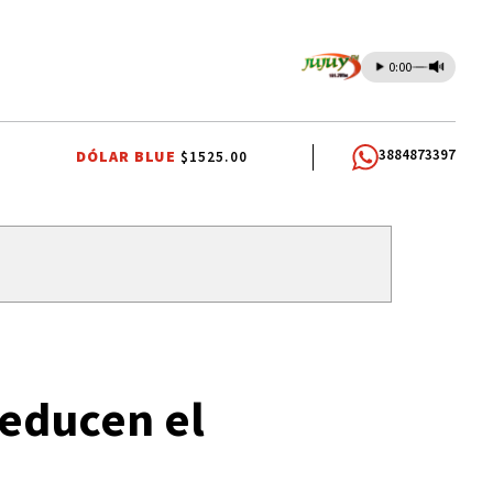
0:00
3884873397
DÓLAR BLUE
$1525.00
TENDENCIAS
SELECCIÓN ARGENTINA
JORGE MESSI
TENDENCIA
reducen el