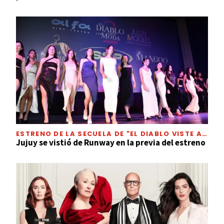
ESTRENO DE LA SECUELA DE "EL DIABLO VISTE A
LA MODA"
Jujuy se vistió de Runway en la previa del estreno