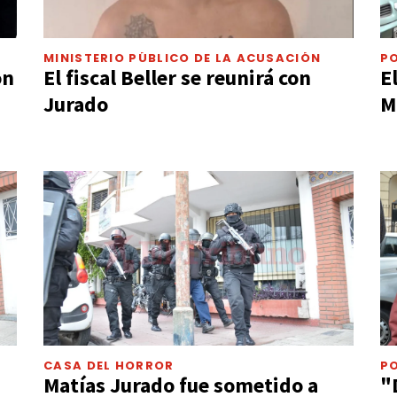
MINISTERIO PÚBLICO DE LA ACUSACIÓN
PO
on
El fiscal Beller se reunirá con
E
Jurado
M
CASA DEL HORROR
PO
Matías Jurado fue sometido a
"