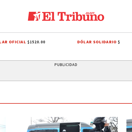
LAR OFICIAL
DÓLAR SOLIDARIO
$1520.00
$
LVADOR
LEY DE PROPIEDAD PRIVADA
LEY DE TIERRAS
CANDELA A
PUBLICIDAD