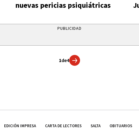
nuevas pericias psiquiátricas
J
PUBLICIDAD
1
de
4
EDICIÓN IMPRESA
CARTA DE LECTORES
SALTA
OBITUARIOS