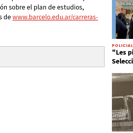
ón sobre el plan de estudios,
és de
www.barcelo.edu.ar/carreras-
POLICIA
"Les p
Selecc