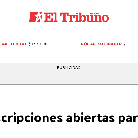
LAR OFICIAL
DÓLAR SOLIDARIO
$1520.00
$
LOS ALISOS
DIEGO CHACÓN
PRIMERA NACIONAL
LIGA PROFESI
PUBLICIDAD
cripciones abiertas pa