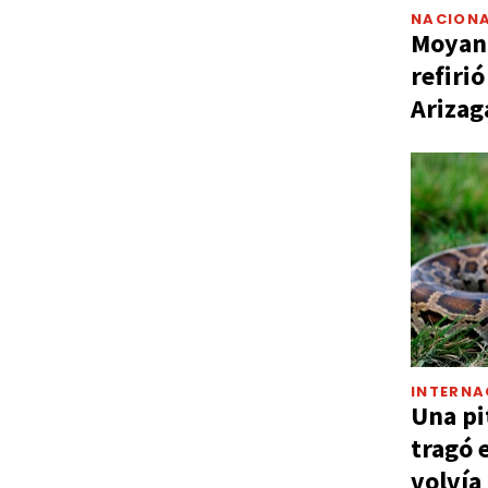
NACIONA
Moyano
refiri
Arizag
INTERNA
Una pi
tragó 
volvía