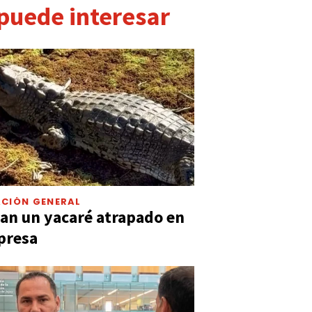
 puede interesar
CIÓN GENERAL
an un yacaré atrapado en
presa