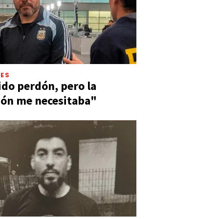
LES
ido perdón, pero la
ión me necesitaba"