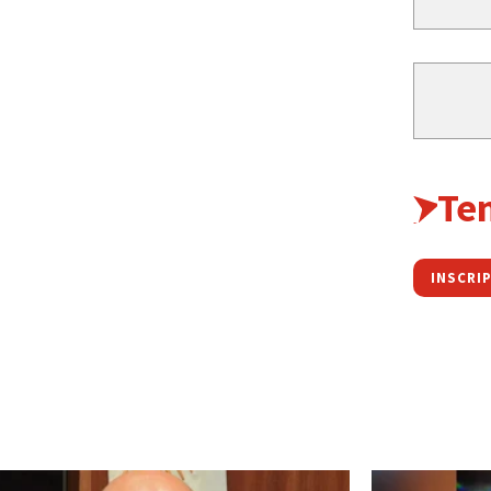
Te
INSCRI