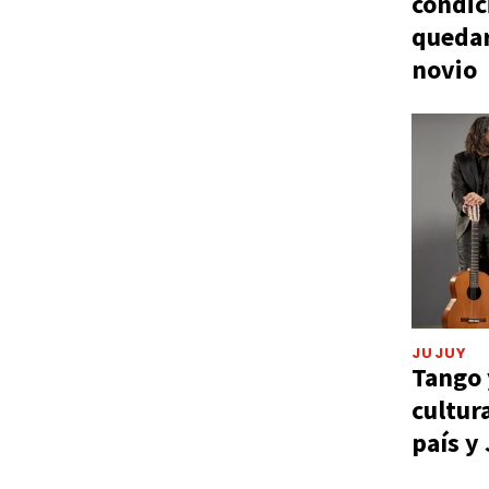
condic
quedar
novio
JUJUY
Tango 
cultur
país y