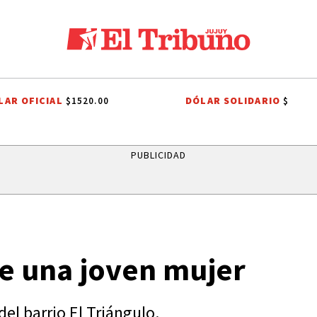
LAR OFICIAL
DÓLAR SOLIDARIO
$1520.00
$
O
PREMIOS SAN SALVADOR
LEY DE PROPIEDAD PRIVADA
LEY DE 
PUBLICIDAD
de una joven mujer
del barrio El Triángulo.