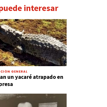
 puede interesar
CIÓN GENERAL
an un yacaré atrapado en
presa