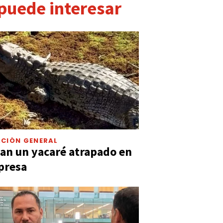
 puede interesar
CIÓN GENERAL
an un yacaré atrapado en
presa