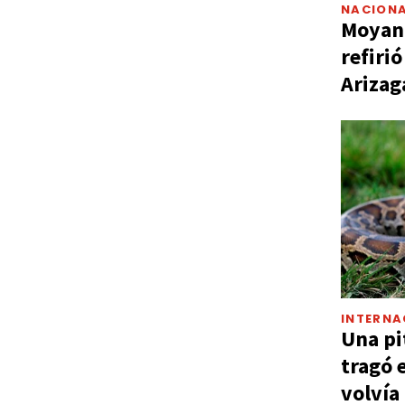
NACIONA
Moyano
refiri
Arizag
INTERNA
Una pi
tragó 
volvía