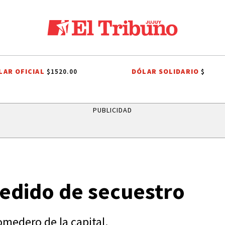
LAR OFICIAL
DÓLAR SOLIDARIO
$1520.00
$
LOS ALISOS
DIEGO CHACÓN
PRIMERA NACIONAL
LIGA PROFESIO
PUBLICIDAD
edido de secuestro
omedero de la capital.