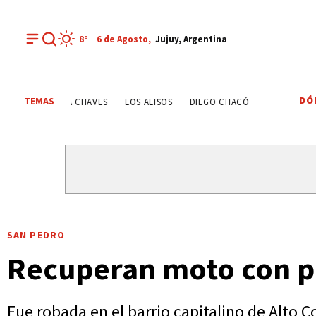
8°
6 de
Agosto
,
Jujuy, Argentina
DÓ
TEMAS
ESTATALES
DEPORTE RECREATIVO
YAMILA CHAVES
SAN PEDRO
Recuperan moto con p
Fue robada en el barrio capitalino de Alto C