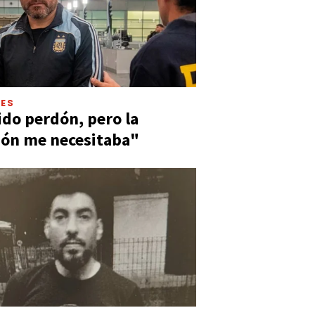
LES
ido perdón, pero la
ión me necesitaba"