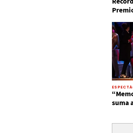
Récord
Premio
ESPECT
“Memor
suma a