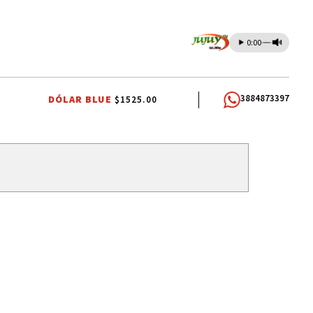
0:00
3884873397
DÓLAR BLUE
$1525.00
LIVIA
ITS
SISTEMA PÚBLICO
CAME JOVEN
CAPITAL HUMANO