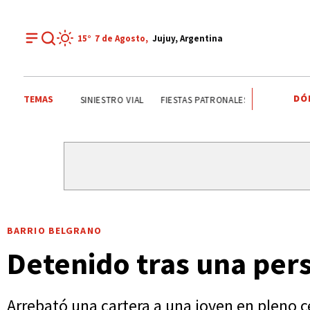
15°
7 de
Agosto
,
Jujuy, Argentina
DÓ
TEMAS
JORGE GARCÍA CUERVA
ONDA ESTUDIANTIL
SINIESTRO
BARRIO BELGRANO
Detenido tras una per
Arrebató una cartera a una joven en pleno c