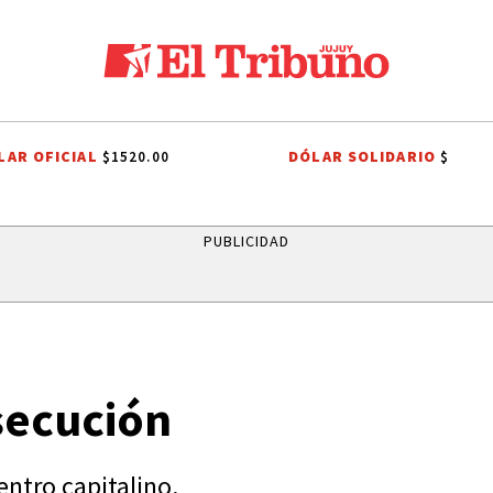
LAR OFICIAL
DÓLAR SOLIDARIO
$1520.00
$
 VIAL
FIESTAS PATRONALES A SAN CAYETANO
INDEPENDENCIA DE BO
PUBLICIDAD
secución
entro capitalino.